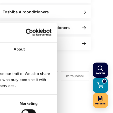
Toshiba Airconditioners
Mitsubishi Electric Airconditioners
More Merken
About
Tags
se our traffic. We also share
ZOEKEN
daikin
airconditioners
mitsubishi
ers who may combine it with
0
 services.
electric
heavy
mitsubishi electric airco
Marketing
OFFERTE
mitsubishi airconditioning