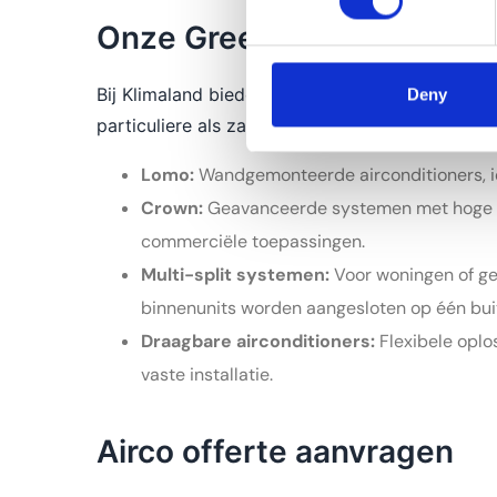
Onze Gree airconditioners
Bij Klimaland bieden wij een uitgebreid assorti
Deny
particuliere als zakelijke toepassingen.
Lomo:
Wandgemonteerde airconditioners, ide
Crown:
Geavanceerde systemen met hoge ene
commerciële toepassingen.
Multi-split systemen:
Voor woningen of g
binnenunits worden aangesloten op één bui
Draagbare airconditioners:
Flexibele oplos
vaste installatie.
Airco offerte aanvragen