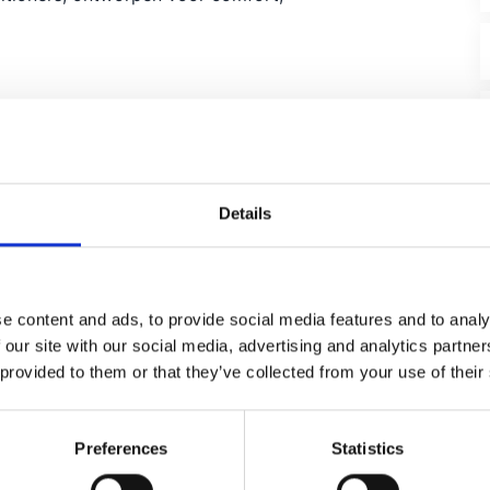
t bekend om zijn betrouwbare en krachtige
estaties en zijn gebouwd om lang mee te gaan.
Details
energiezuinige oplossingen te bieden, zodat u kunt
 energiekosten.
s geniet u het hele jaar door van een aangename
 verwarmingsfuncties.
e content and ads, to provide social media features and to analy
 our site with our social media, advertising and analytics partn
chtfilters verbeteren de luchtkwaliteit en
 provided to them or that they’ve collected from your use of their
 beschikken Gree airconditioners over moderne
Preferences
Statistics
jlen.