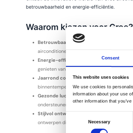
betrouwbaarheid en energie-efficiëntie.
Waarom kiezen voor Gree?
Betrouwbaarheid en prestaties:
Gree staa
airconditioners. De systemen leveren toppr
Consent
Energie-efficiëntie:
Wij streven ernaar om 
genieten van optimaal comfort zonder hoge
This website uses cookies
Jaarrond comfort:
Met Gree airconditioner
binnentemperatuur, dankzij zowel koel- als
We use cookies to personalis
information about your use of
Gezonde luchtkwaliteit:
De geavanceerde lu
other information that you’ve
ondersteunen uw gezondheid en welzijn.
Stijlvol ontwerp:
Naast hun functionaliteit
Consent
Necessary
Selection
ontwerpen die passen bij diverse interieursti