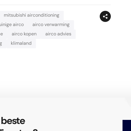
mitsubishi airconditioning
uinige airco
airco verwarming
ie
airco kopen
airco advies
g
klimaland
 beste