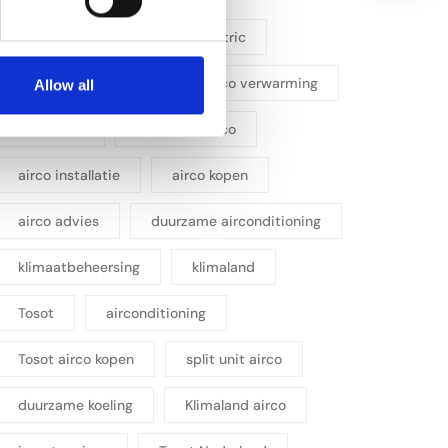
airconditioning mitsubishi electric
energiezuinige airco
airco verwarming
Allow all
split airco
multisplit airco
airco installatie
airco kopen
airco advies
duurzame airconditioning
klimaatbeheersing
klimaland
Tosot
airconditioning
Tosot airco kopen
split unit airco
duurzame koeling
Klimaland airco