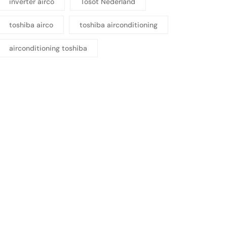
inverter airco
Tosot Nederland
toshiba airco
toshiba airconditioning
airconditioning toshiba