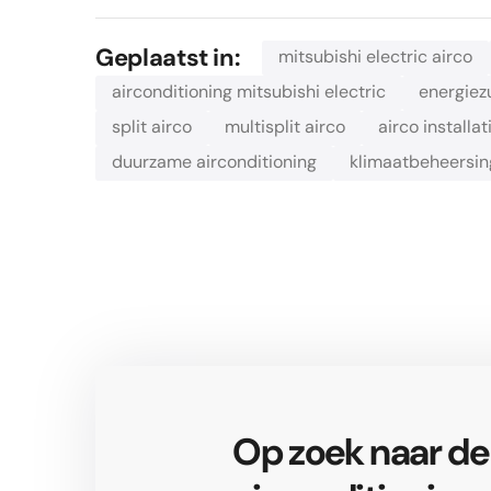
Geplaatst in:
mitsubishi electric airco
airconditioning mitsubishi electric
energiez
split airco
multisplit airco
airco installat
duurzame airconditioning
klimaatbeheersin
Op zoek naar de