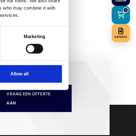
se our traffic. We also share
ZOEKEN
ers who may combine it with
0
 services.
Marketing
OFFERTE
Allow all
VRAAG EEN OFFERTE
AAN