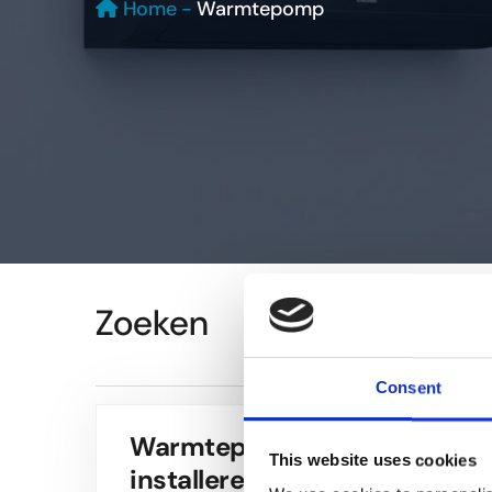
Home
-
Warmtepomp
Zoeken
Consent
Warmtepomp kopen of laten
This website uses cookies
installeren? Klimalan...