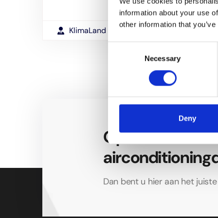
We use cookies to personalis
information about your use of
other information that you’ve
KlimaLand
Consent
Necessary
Selection
Deny
Op zoek naar de
airconditioning
Dan bent u hier aan het juist