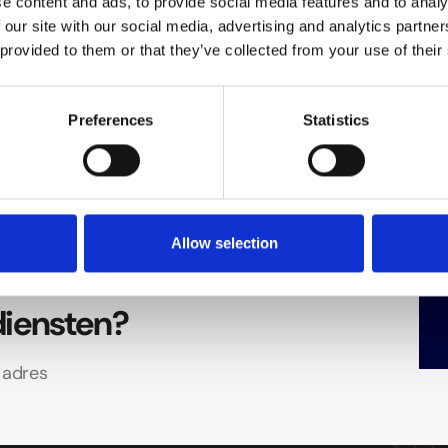
e content and ads, to provide social media features and to analy
 our site with our social media, advertising and analytics partn
 provided to them or that they’ve collected from your use of their
KlimaLand
Preferences
Statistics
Allow selection
 beste
diensten?
e adres