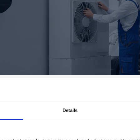
Details
Stroomverbruik van bir
Warmtepomp: Bereken het...